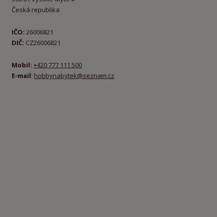
Česká republika
IČO:
26006821
DIČ:
CZ26006821
Mobil:
+420 777 111 500
E-mail
:
hobbynabytek@seznam.cz