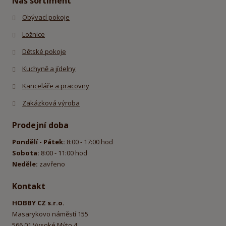
Náš sortiment
Obývací pokoje
Ložnice
Dětské pokoje
Kuchyně a jídelny
Kanceláře a pracovny
Zakázková výroba
Prodejní doba
Pondělí - Pátek:
8:00 - 17:00 hod
Sobota:
8:00 - 11:00 hod
Neděle:
zavřeno
Kontakt
HOBBY CZ s.r.o.
Masarykovo náměstí 155
566 01 Vysoké Mýto 4