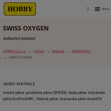
Rozbalen
Vyhledávání
menu
SWISS OXYGEN
Jedinečný komfort
HOBBY CZ s.r.o.
Ložnice
Matrace
MATERASSO
SWISS OXYGEN
JÁDRO MATRACE
modrá pěna: prodyšná pěna OXYGEN; šedá pěna: švýcarská
pěna EvoPoreHRC ; fialová pěna: švýcarská pěna AventO2