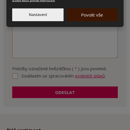
Text zprávy
*
Nastavení
Povolit vše
Položky označené hvězdičkou (
*
) jsou povinné.
Souhlasím se zpracováním
osobních údajů
.
Souhlasím
se
zpracováním
ODESLAT
osobních
údajů
.
Formulář
se
nepodařilo
odeslat.