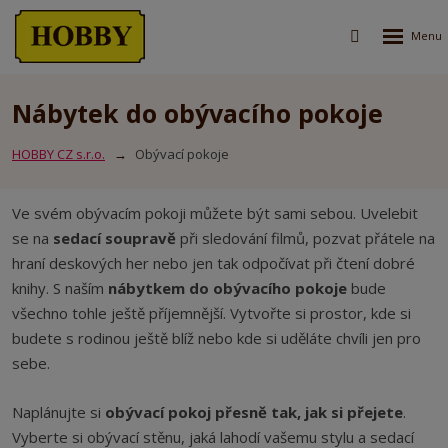
Rozbalen
Vyhledávání
menu
Nábytek do obývacího pokoje
HOBBY CZ s.r.o.
Obývací pokoje
Ve svém obývacím pokoji můžete být sami sebou. Uvelebit
se na
sedací soupravě
při sledování filmů, pozvat přátele na
hraní deskových her nebo jen tak odpočívat při čtení dobré
knihy. S naším
nábytkem do obývacího pokoje
bude
všechno tohle ještě příjemnější. Vytvořte si prostor, kde si
budete s rodinou ještě blíž nebo kde si uděláte chvíli jen pro
sebe.
Naplánujte si
obývací pokoj přesně tak, jak si přejete
.
Vyberte si obývací stěnu, jaká lahodí vašemu stylu a sedací