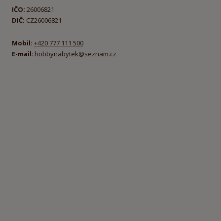
IČO:
26006821
DIČ:
CZ26006821
Mobil:
+420 777 111 500
E-mail
:
hobbynabytek@seznam.cz