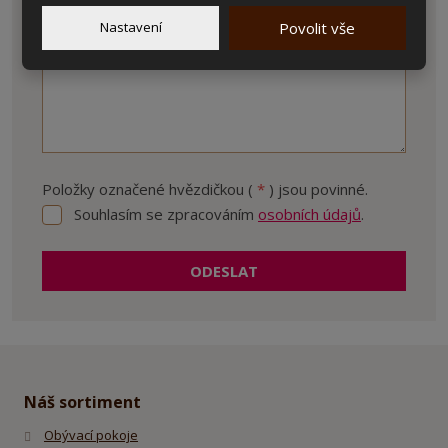
Nastavení
Povolit vše
Položky označené hvězdičkou (
*
) jsou povinné.
Souhlasím se zpracováním
osobních údajů
.
Souhlasím
se
zpracováním
ODESLAT
osobních
údajů
.
Formulář
se
nepodařilo
odeslat.
Náš sortiment
Obývací pokoje