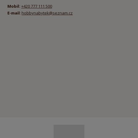
Mobil:
+420 777 111 500
E-mail
:
hobbynabytek@seznam.cz