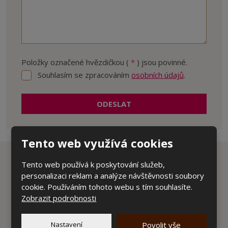
Položky označené hvězdičkou (
*
) jsou povinné.
Souhlasím se zpracováním
osobních údajů
.
Souhlasím
se
zpracováním
ODESLAT
osobních
údajů
.
Formulář
se
Tento web využívá cookies
nepodařilo
Tento web používá k poskytování služeb,
odeslat.
Náš sortiment
personalizaci reklam a analýze návštěvnosti soubory
cookie. Používáním tohoto webu s tím souhlasíte.
Obývací pokoje
Zobrazit podrobnosti
Ložnice
Dětské pokoje
Nastavení
Povolit vše