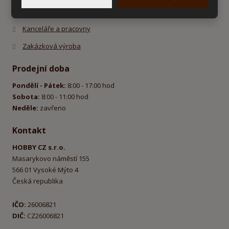
Kuchyně a jídelny
Kanceláře a pracovny
Zakázková výroba
Prodejní doba
Pondělí - Pátek:
8:00 - 17:00 hod
Sobota:
8:00 - 11:00 hod
Neděle:
zavřeno
Kontakt
HOBBY CZ s.r.o.
Masarykovo náměstí 155
566 01 Vysoké Mýto 4
Česká republika
IČO:
26006821
DIČ:
CZ26006821