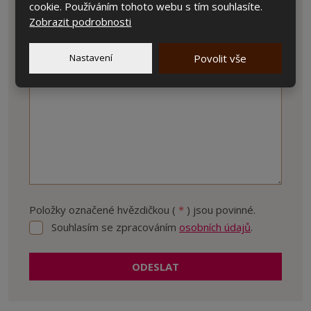
E-mail
*
cookie. Používáním tohoto webu s tím souhlasíte.
Zobrazit podrobnosti
Nastavení
Povolit vše
Text zprávy
*
Položky označené hvězdičkou (
*
) jsou povinné.
Souhlasím se zpracováním
osobních údajů
.
Souhlasím
se
zpracováním
ODESLAT
osobních
údajů
.
Formulář