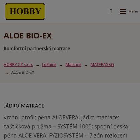
Rozbalen
Vyhledávání
menu
ALOE BIO-EX
Komfortní partnerská matrace
HOBBY CZ s.r.o.
Ložnice
Matrace
MATERASSO
ALOE BIO-EX
JÁDRO MATRACE
vrchní profil: pěna ALOEVERA; jádro matrace:
taštičková pružina – SYSTÉM 1000; spodní deska:
pěna ALOE VERA; FYZIOSYSTÉM – 7 zón rozložení