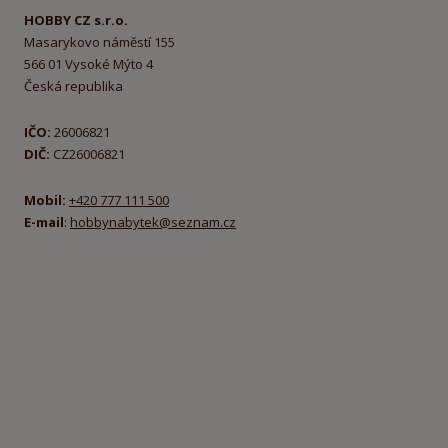
HOBBY CZ s.r.o.
Masarykovo náměstí 155
566 01 Vysoké Mýto 4
Česká republika
IČO:
26006821
DIČ:
CZ26006821
Mobil:
+420 777 111 500
E-mail
:
hobbynabytek@seznam.cz