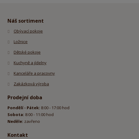
se
nepodařilo
odeslat.
Náš sortiment
Obývací pokoje
Ložnice
Dětské pokoje
Kuchyně a jídelny
Kanceláře a pracovny
Zakázková výroba
Prodejní doba
Pondělí - Pátek:
8:00 - 17:00 hod
Sobota:
8:00 - 11:00 hod
Neděle:
zavřeno
Kontakt