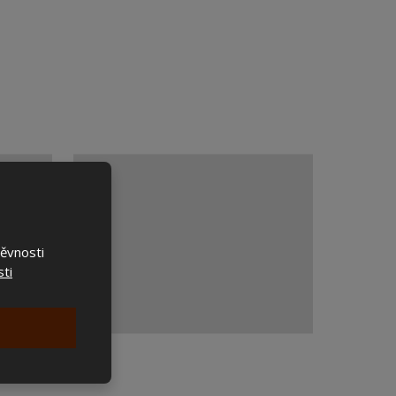
těvnosti
ti