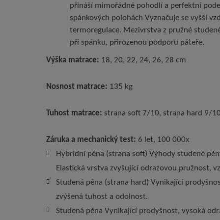
přináší mimořádné pohodlí a perfektní pode
spánkových polohách Vyznačuje se vyšší vzd
termoregulace. Mezivrstva z pružné studené
při spánku, přirozenou podporu páteře.
Výška matrace:
18, 20, 22, 24, 26, 28 cm
Nosnost matrace:
135 kg
Tuhost matrace:
strana soft 7/10, strana hard 9/1
Záruka a mechanický test:
6 let, 100 000x
Hybridní pěna (strana soft) Výhody studené pěny
Elastická vrstva zvyšující odrazovou pružnost, 
Studená pěna (strana hard) Vynikající prodyšnos
zvýšená tuhost a odolnost.
Studená pěna Vynikající prodyšnost, vysoká odr