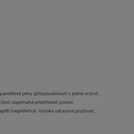
 paměťové pěny (přizpůsobivost) v jedné vrstvě.
a, čímž napomáhá předcházet pocení.
apětí (nepřehřívá). Vysoká odrazová pružnost,