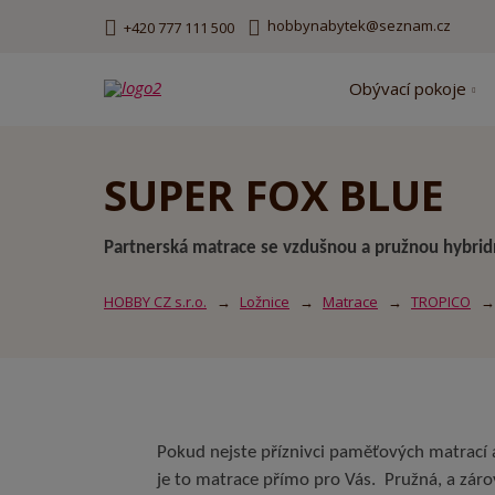
hobbynabytek@seznam.cz
+420 777 111 500
Obývací pokoje
SUPER FOX BLUE
Partnerská matrace se vzdušnou a pružnou hybrid
HOBBY CZ s.r.o.
Ložnice
Matrace
TROPICO
Pokud nejste příznivci paměťových matrací 
je to matrace přímo pro Vás. Pružná, a zár