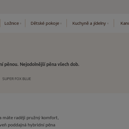
Ložnice
Dětské pokoje
Kuchyně a jídelny
Kanc
ní pěnou. Nejodolnější pěna všech dob.
SUPER FOX BLUE
a máte raději pružný komfort,
oveň poddajná hybridní pěna