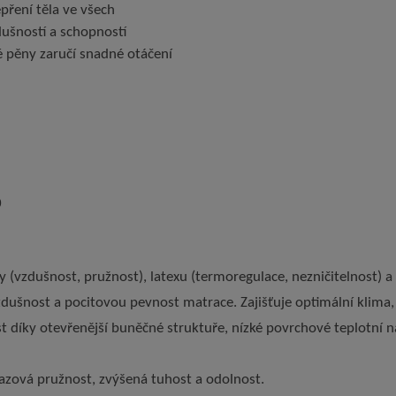
pření těla ve všech
ušností a schopností
 pěny zaručí snadné otáčení
0
 (vzdušnost, pružnost), latexu (termoregulace, nezničitelnost) a
vzdušnost a pocitovou pevnost matrace. Zajišťuje optimální klim
t díky otevřenější buněčné struktuře, nízké povrchové teplotní n
azová pružnost, zvýšená tuhost a odolnost.