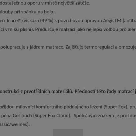
dostatečnou oporu v místě největší zátěže.
klouby při spánku na boku.
ken Tencel®/viskóza (49 %) s povrchovou úpravou AegisTM (antibak
cí vzniku plísní). Předurčuje matraci jako nejlepší volbou pro ale
polupracuje s jádrem matrace.
Zajišťuje termoregulaci a omezuj
strukci z prvotřídních materiálů. Předností této řady matrací 
 přijdou milovníci komfortního poddajného ležení (Super Fox), p
áší pěna GelTouch (Super Fox Cloud). Společným znakem je pružno
assic/wellnes).