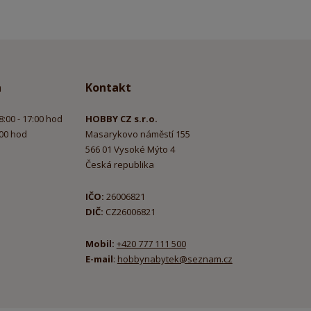
a
Kontakt
8:00 - 17:00 hod
HOBBY CZ s.r.o.
:00 hod
Masarykovo náměstí 155
566 01 Vysoké Mýto 4
Česká republika
IČO:
26006821
DIČ:
CZ26006821
Mobil:
+420 777 111 500
E-mail
:
hobbynabytek@seznam.cz