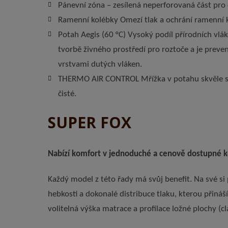
Pánevní zóna – zesílená neperforovaná část pro 
Ramenní kolébky Omezí tlak a ochrání ramenní 
Potah Aegis (60 °C) Vysoký podíl přírodních vlá
tvorbě živného prostředí pro roztoče a je preven
vrstvami dutých vláken.
THERMO AIR CONTROL Mřížka v potahu skvěle s
čisté.
SUPER FOX
Nabízí komfort v jednoduché a cenově dostupné kon
Každý model z této řady má svůj benefit. Na své si
hebkosti a dokonalé distribuce tlaku, kterou přin
volitelná výška matrace a profilace ložné plochy (cl