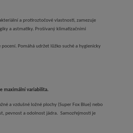
teriální a protiroztočové vlastnosti, zamezuje
rgiky a astmatiky. Prošívaný klimatizačními
e pocení. Pomáhá udržet lůžko suché a hygienicky
je maximální variabilita.
ružné a vzdušné ložné plochy (Super Fox Blue) nebo
st, pevnost
a odolnost jádra. Samozřejmostí je