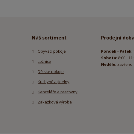
se
údajů
.
nepodařilo
odeslat.
Náš sortiment
Prodejní dob
Obývací pokoje
Pondělí - Pátek:
Sobota:
8:00 - 11
Ložnice
Neděle:
zavřeno
Dětské pokoje
Kuchyně a jídelny
Kanceláře a pracovny
Zakázková výroba