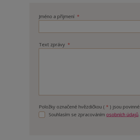
Jméno a příjmení
*
Text zprávy
*
Položky označené hvězdičkou (
*
) jsou povinné
Souhlasím se zpracováním
osobních údajů
.
Souhlasím
se
zpracováním
Formulář
osobních