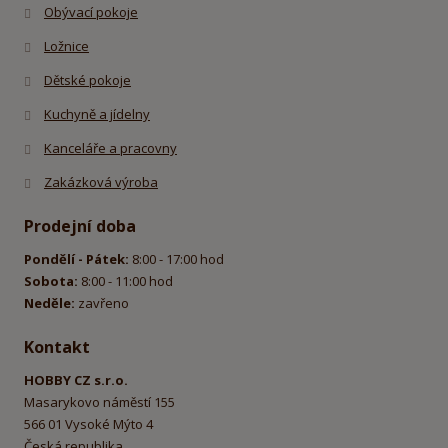
Obývací pokoje
Ložnice
Dětské pokoje
Kuchyně a jídelny
Kanceláře a pracovny
Zakázková výroba
Prodejní doba
Pondělí - Pátek:
8:00 - 17:00 hod
Sobota:
8:00 - 11:00 hod
Neděle:
zavřeno
Kontakt
HOBBY CZ s.r.o.
Masarykovo náměstí 155
566 01 Vysoké Mýto 4
Česká republika