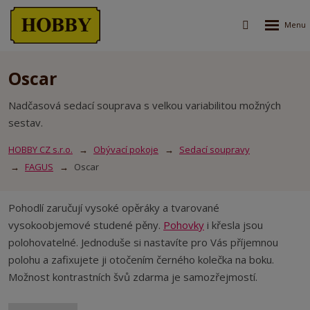
Rozbalen
Vyhledávání
menu
Oscar
Nadčasová sedací souprava s velkou variabilitou možných
sestav.
HOBBY CZ s.r.o.
Obývací pokoje
Sedací soupravy
FAGUS
Oscar
Pohodlí zaručují vysoké opěráky a tvarované
vysokoobjemové studené pěny.
Pohovky
i křesla jsou
polohovatelné. Jednoduše si nastavíte pro Vás příjemnou
polohu a zafixujete ji otočením černého kolečka na boku.
Možnost kontrastních švů zdarma je samozřejmostí.