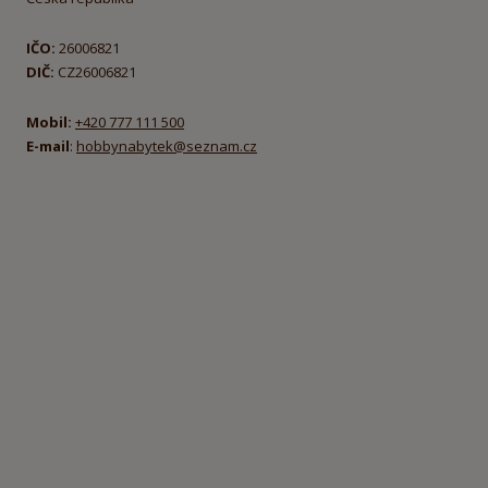
IČO:
26006821
DIČ:
CZ26006821
Mobil:
+420 777 111 500
E-mail
:
hobbynabytek@seznam.cz