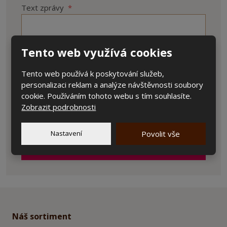
Text zprávy
*
Tento web využívá cookies
Tento web používá k poskytování služeb,
personalizaci reklam a analýze návštěvnosti soubory
cookie. Používáním tohoto webu s tím souhlasíte.
Zobrazit podrobnosti
Položky označené hvězdičkou (
*
) jsou povinné.
Souhlasím se zpracováním
osobních údajů
.
Souhlasím
se
Nastavení
Povolit vše
zpracováním
ODESLAT
osobních
údajů
.
Formulář
se
nepodařilo
odeslat.
Náš sortiment