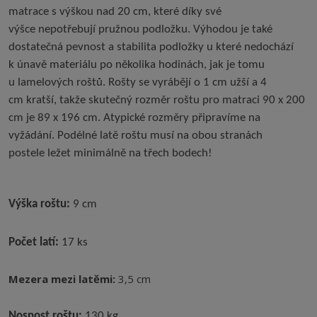
matrace s výškou nad 20 cm, které díky své
výšce nepotřebují pružnou podložku. Výhodou je také
dostatečná pevnost a stabilita podložky u které nedochází
k únavě materiálu po několika hodinách, jak je tomu
u lamelových roštů. Rošty se vyrábějí o 1 cm užší a 4
cm kratší, takže skutečný rozměr roštu pro matraci 90 x 200
cm je 89 x 196 cm. Atypické rozměry připravíme na
vyžádání. Podélné latě roštu musí na obou stranách
postele ležet minimálně na třech bodech!
Výška roštu:
9 cm
Počet latí:
17 ks
Mezera mezi latěmi:
3,5 cm
Nosnost roštu:
130 kg