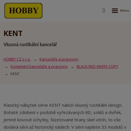
Rozbalen
Vyhledávání
menu
KENT
Vkusná rustikální kancelář
HOBBY CZ s.r.o.
Kanceláře a pracovny
Kompletní kanceláře a pracovny
BLACK RED WHITE COPY
KENT
Klasický nábytek série KENT nabízí vkusný rustikální design.
Bohaté zdobení v podobě vyřezávaných lišt, soklů a dvířek,
jemné kovové úchytky, fazetované hrany skel vitrín, to vše
dodává sérii až historický nádech. V sérii najdete 33 modulů v