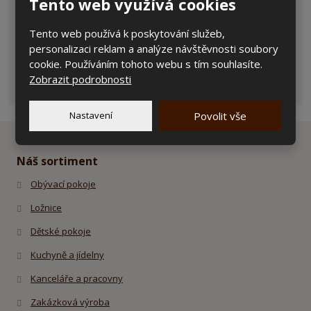
Tento web využívá cookies
Položky označené hvězdičkou (
*
) jsou povinné.
Souhlasím se zpracováním
osobních údajů
.
Souhlasím
Tento web používá k poskytování služeb,
se
personalizaci reklam a analýze návštěvnosti soubory
zpracováním
cookie. Používáním tohoto webu s tím souhlasíte.
ODESLAT
osobních
Zobrazit podrobnosti
údajů
.
Formulář
se
Nastavení
Povolit vše
nepodařilo
odeslat.
Náš sortiment
Obývací pokoje
Ložnice
Dětské pokoje
Kuchyně a jídelny
Kanceláře a pracovny
Zakázková výroba