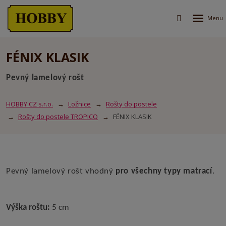
Rozbalen
Vyhledávání
menu
FÉNIX KLASIK
Pevný lamelový rošt
HOBBY CZ s.r.o.
Ložnice
Rošty do postele
Rošty do postele TROPICO
FÉNIX KLASIK
Pevný lamelový rošt vhodný
pro všechny typy matrací
.
Výška roštu:
5 cm