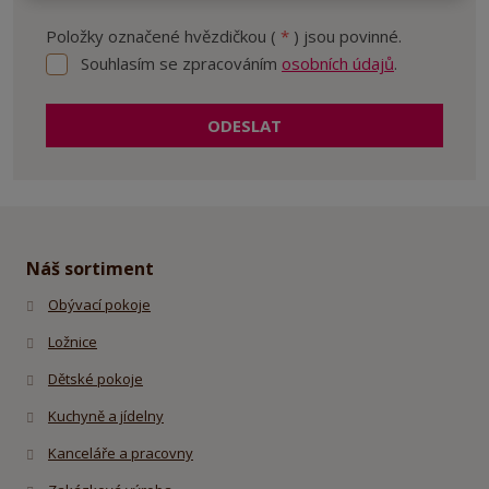
Položky označené hvězdičkou (
*
) jsou povinné.
Souhlasím se zpracováním
osobních údajů
.
Souhlasím
se
zpracováním
ODESLAT
osobních
údajů
.
Formulář
se
nepodařilo
odeslat.
Náš sortiment
Obývací pokoje
Ložnice
Dětské pokoje
Kuchyně a jídelny
Kanceláře a pracovny