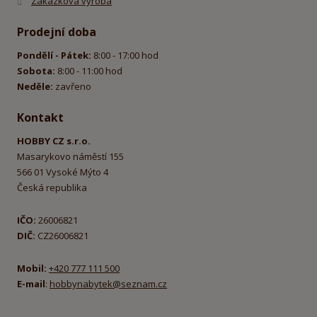
Zakázková výroba
Prodejní doba
Pondělí - Pátek:
8:00 - 17:00 hod
Sobota:
8:00 - 11:00 hod
Neděle:
zavřeno
Kontakt
HOBBY CZ s.r.o.
Masarykovo náměstí 155
566 01 Vysoké Mýto 4
Česká republika
IČO:
26006821
DIČ:
CZ26006821
Mobil:
+420 777 111 500
E-mail
:
hobbynabytek@seznam.cz