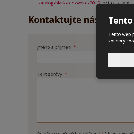
katalog-black-red-white-2019
pdf
26.78 MB
Kontaktujte nás!
Tento
Tento web po
soubory cook
Jméno a příjmení
*
Text zprávy
*
Položky označené hvězdičkou (
*
) jsou povinné