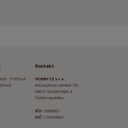
a
Kontakt
8:00 - 17:00 hod
HOBBY CZ s.r.o.
:00 hod
Masarykovo náměstí 155
566 01 Vysoké Mýto 4
Česká republika
IČO:
26006821
DIČ:
CZ26006821