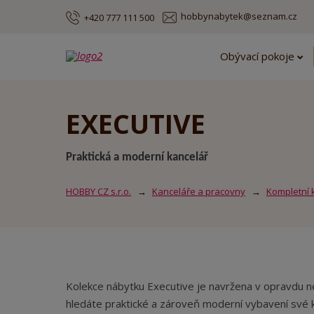
hobbynabytek@seznam.cz
+420 777 111 500
Obývací pokoje
EXECUTIVE
Praktická a moderní kancelář
HOBBY CZ s.r.o.
Kanceláře a pracovny
Kompletní 
Kolekce nábytku Executive je navržena v opravdu ne
hledáte praktické a zároveň moderní vybavení své k