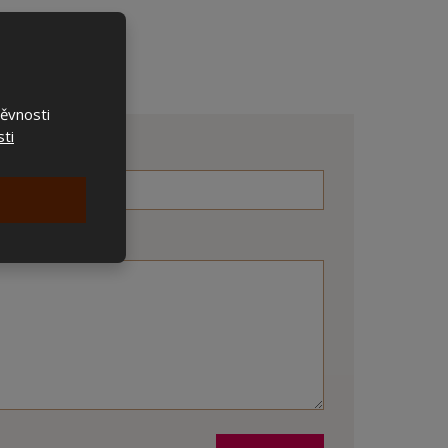
těvnosti
ti