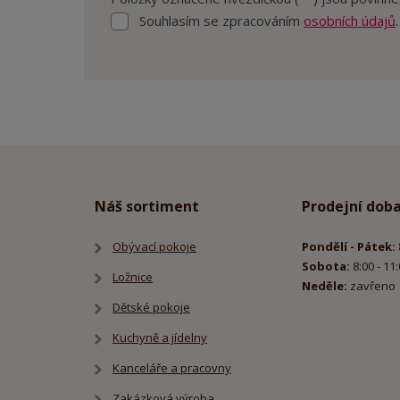
Souhlasím se zpracováním
osobních údajů
.
Souhlasím
se
zpracováním
Formulář
osobních
se
údajů
.
nepodařilo
odeslat.
Náš sortiment
Prodejní dob
Obývací pokoje
Pondělí - Pátek:
Sobota:
8:00 - 11
Ložnice
Neděle:
zavřeno
Dětské pokoje
Kuchyně a jídelny
Kanceláře a pracovny
Zakázková výroba