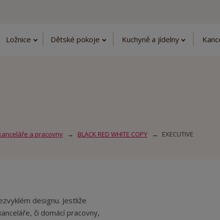
Ložnice
Dětské pokoje
Kuchyně a jídelny
Kanc
kanceláře a pracovny
BLACK RED WHITE COPY
EXECUTIVE
zvyklém designu. Jestliže
anceláře, či domácí pracovny,