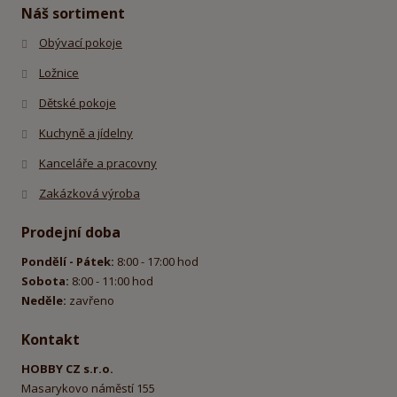
odeslat.
Náš sortiment
Obývací pokoje
Ložnice
Dětské pokoje
Kuchyně a jídelny
Kanceláře a pracovny
Zakázková výroba
Prodejní doba
Pondělí - Pátek:
8:00 - 17:00 hod
Sobota:
8:00 - 11:00 hod
Neděle:
zavřeno
Kontakt
HOBBY CZ s.r.o.
Masarykovo náměstí 155