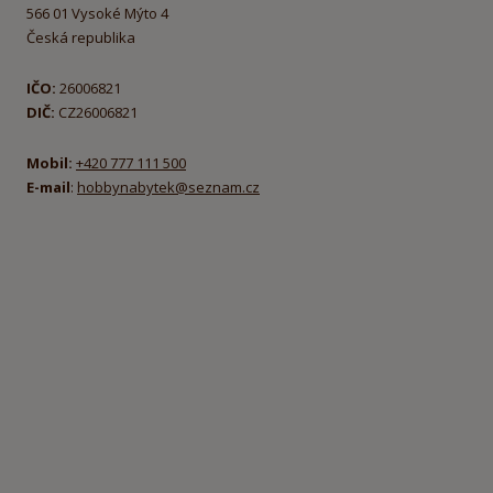
566 01 Vysoké Mýto 4
Česká republika
IČO:
26006821
DIČ:
CZ26006821
Mobil:
+420 777 111 500
E-mail
:
hobbynabytek@seznam.cz