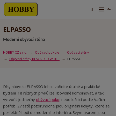
Rozbalen
Vyhledávání
menu
ELPASSO
Moderní obývací stěna
HOBBY CZ s.r.o.
Obývací pokoje
Obývací stěny
Obývací stěny BLACK RED WHITE
ELPASSO
Díky nábytku ELPASSO lehce zařídíte útulné a praktické
bydlení. 18 různých prvků lze libovolně kombinovat, a tak
vytvořit jedinečný
obývací pokoj
nebo ložnici podle Vašich
potřeb. Zvláště pozoruhodné jsou originální úchyty, které se
perfektně hodí do moderního interiéru. Svým tvarem jsou