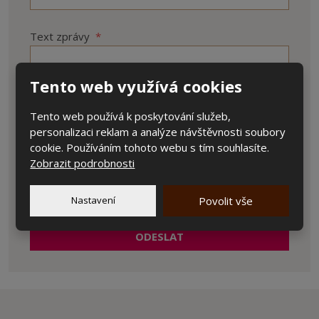
Text zprávy
*
Tento web využívá cookies
Tento web používá k poskytování služeb,
personalizaci reklam a analýze návštěvnosti soubory
cookie. Používáním tohoto webu s tím souhlasíte.
Zobrazit podrobnosti
Položky označené hvězdičkou (
*
) jsou povinné.
Souhlasím se zpracováním
osobních údajů
.
Souhlasím
Nastavení
Povolit vše
se
zpracováním
ODESLAT
osobních
údajů
.
Formulář
se
nepodařilo